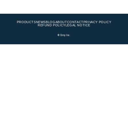
PRODUCTS
NEWS
BLOG
ABOUT
CONTACT
PRIVACY POLICY
REFUND POLICY
LEGAL NOTICE
©
Enny Inc.