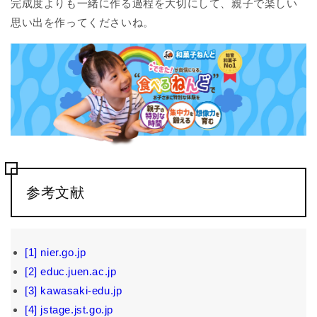
完成度よりも一緒に作る過程を大切にして、親子で楽しい
思い出を作ってくださいね。
参考文献
[1] nier.go.jp
[2] educ.juen.ac.jp
[3] kawasaki-edu.jp
[4] jstage.jst.go.jp