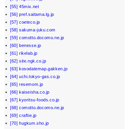
[55] 45mix.net
[56] pref.saitama.lg.jp
[57] coeteco.jp
[58] sakuma-juku.com
[59] comotto.docomo.ne.jp
[60] benesse.jp
[61] rikelab.jp
[62] site.ngk.co.jp
[63] kosodatemap.gakken.jp
[64] uchi.tokyo-gas.co.jp
[65] resemom.jp
[66] kaiseisha.co.jp
[67] kyoritsu-foods.co.jp
[68] comotto.docomo.ne.jp
[69] craftie.jp
[70] hugkum.sho.jp