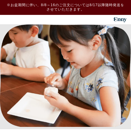
コンテ
※お盆期間に伴い、8/8～16のご注文については8/17以降随時発送を
ンツに
させていただきます。
進む