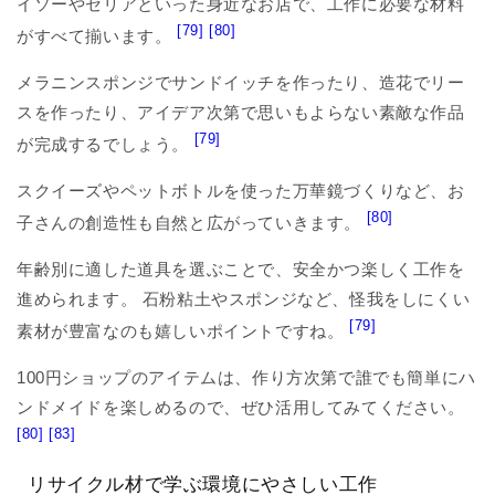
イソーやセリアといった身近なお店で、工作に必要な材料
[79]
[80]
がすべて揃います。
メラニンスポンジでサンドイッチを作ったり、造花でリー
スを作ったり、アイデア次第で思いもよらない素敵な作品
[79]
が完成するでしょう。
スクイーズやペットボトルを使った万華鏡づくりなど、お
[80]
子さんの創造性も自然と広がっていきます。
年齢別に適した道具を選ぶことで、安全かつ楽しく工作を
進められます。 石粉粘土やスポンジなど、怪我をしにくい
[79]
素材が豊富なのも嬉しいポイントですね。
100円ショップのアイテムは、作り方次第で誰でも簡単にハ
ンドメイドを楽しめるので、ぜひ活用してみてください。
[80]
[83]
リサイクル材で学ぶ環境にやさしい工作