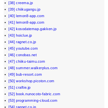
[38] creema.jp
[39] chiikugangu.jp
[40] lemon8-app.com
[41] lemon8-app.com
[42] kosodatemap.gakken.jp
[43] hoiclue.jp
[44] ragnet.co.jp
[45] youtube.com
[46] conobas.net
[47] chiiku-taimu.com
[48] summer.walkerplus.com
[49] bub-resort.com
[50] workshop.picoton.com
[51] craftie.jp
[52] book.nunocoto-fabric.com
[53] programming-cloud.com
[54] ragnet.co.jp