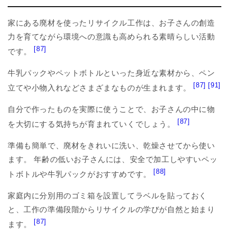
家にある廃材を使ったリサイクル工作は、お子さんの創造
力を育てながら環境への意識も高められる素晴らしい活動
[87]
です。
牛乳パックやペットボトルといった身近な素材から、ペン
[87]
[91]
立てや小物入れなどさまざまなものが生まれます。
自分で作ったものを実際に使うことで、お子さんの中に物
[87]
を大切にする気持ちが育まれていくでしょう。
準備も簡単で、廃材をきれいに洗い、乾燥させてから使い
ます。 年齢の低いお子さんには、安全で加工しやすいペッ
[88]
トボトルや牛乳パックがおすすめです。
家庭内に分別用のゴミ箱を設置してラベルを貼っておく
と、工作の準備段階からリサイクルの学びが自然と始まり
[87]
ます。