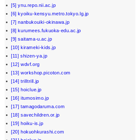
[5] ynu.repo.nii.ac.jp
[6] kyoiku-kensyu.metro.tokyo.lg.jp
[7] nanbukouiki-okinawa.jp
[8] kurumees.fukuoka-edu.ac.jp
[9] saitama-u.ac.jp
[10] kirameki-kids.jp
[11] shizen-ya.jp
[12] wdvf.org
[13] workshop.picoton.com
[14] trilltrill.jp
[15] hoiclue.jp
[16] itumosimo.jp
[17] tamagodaruma.com
[18] savechildren.or.jp
[19] hoiku-is.jp
[20] hokuohkurashi.com