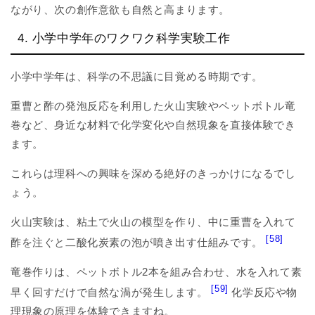
ながり、次の創作意欲も自然と高まります。
4. 小学中学年のワクワク科学実験工作
小学中学年は、科学の不思議に目覚める時期です。
重曹と酢の発泡反応を利用した火山実験やペットボトル竜
巻など、身近な材料で化学変化や自然現象を直接体験でき
ます。
これらは理科への興味を深める絶好のきっかけになるでし
ょう。
火山実験は、粘土で火山の模型を作り、中に重曹を入れて
[58]
酢を注ぐと二酸化炭素の泡が噴き出す仕組みです。
竜巻作りは、ペットボトル2本を組み合わせ、水を入れて素
[59]
早く回すだけで自然な渦が発生します。
化学反応や物
理現象の原理を体験できますね。