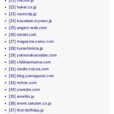
[21] hoiclue.jp
[22] hoket.co.jp
[23] roomclip.jp
[24] kosodate.mynavi.jp
[25] angers-web.com
[26] tonoel.com
[27] magazine.cainz.com
[28] kurashinista.jp
[29] yokkorakosodate.com
[30] chibitanmama.com
[31] studio-cocoa.com
[32] blog.yumegazai.com
[33] minne.com
[34] youtube.com
[35] ameblo.jp
[36] event.rakuten.co.jp
[37] first-birthday.jp