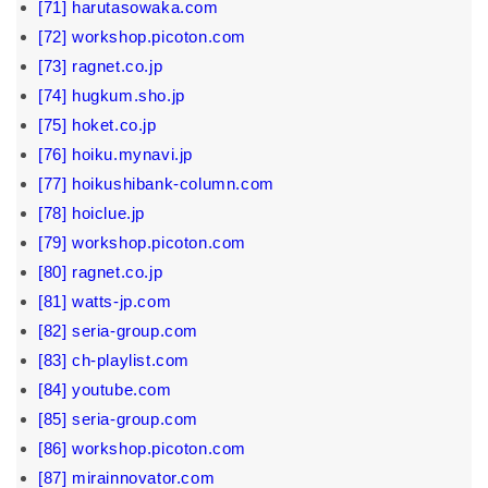
[71] harutasowaka.com
[72] workshop.picoton.com
[73] ragnet.co.jp
[74] hugkum.sho.jp
[75] hoket.co.jp
[76] hoiku.mynavi.jp
[77] hoikushibank-column.com
[78] hoiclue.jp
[79] workshop.picoton.com
[80] ragnet.co.jp
[81] watts-jp.com
[82] seria-group.com
[83] ch-playlist.com
[84] youtube.com
[85] seria-group.com
[86] workshop.picoton.com
[87] mirainnovator.com