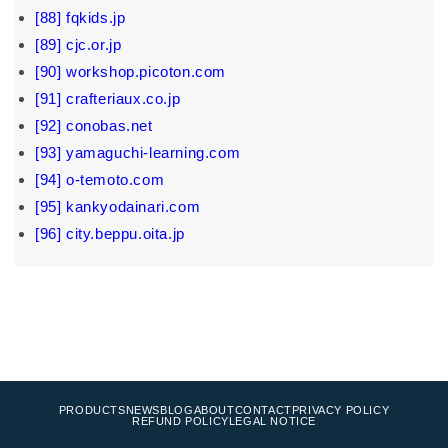
[88] fqkids.jp
[89] cjc.or.jp
[90] workshop.picoton.com
[91] crafteriaux.co.jp
[92] conobas.net
[93] yamaguchi-learning.com
[94] o-temoto.com
[95] kankyodainari.com
[96] city.beppu.oita.jp
ブログに戻る
PRODUCTS
NEWS
BLOG
ABOUT
CONTACT
PRIVACY POLICY
REFUND POLICY
LEGAL NOTICE